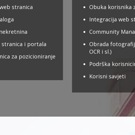
 web stranica
Obuka korisnika 
taloga
Integracija web s
 nekretnina
Community Manag
 stranica i portala
Obrada fotografij
OCR i sl.)
nica za pozicioniranje
Podrška korisnic
Korisni savjeti