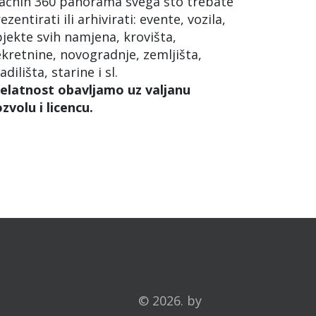
ačnih 360 panorama svega što trebate
ezentirati ili arhivirati: evente, vozila,
jekte svih namjena, krovišta,
kretnine, novogradnje, zemljišta,
adilišta, starine i sl.
elatnost obavljamo uz valjanu
zvolu i licencu.
© 2026. by