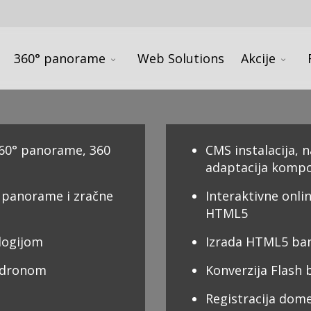
360° panorame
Web Solutions
Akcije
 360° panorame, 360
CMS instalacija, 
adaptacija kompo
 panorame i zračne
Interaktivne onlin
HTML5
ologijom
Izrada HTML5 ban
e dronom
Konverzija Flash
Registracija dome