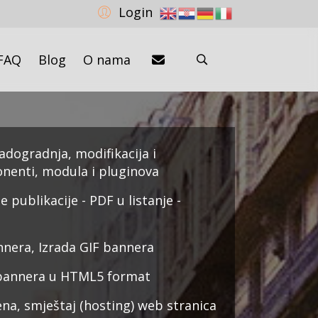
Login
FAQ
Blog
O nama
nadogradnja, modifikacija i
nenti, modula i pluginova
e publikacije - PDF u listanje -
nera, Izrada GIF bannera
 bannera u HTML5 format
na, smještaj (hosting) web stranica