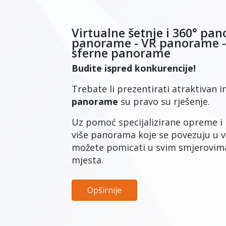
Virtualne šetnje i 360° pan
panorame - VR panorame - 
sferne panorame
Budite ispred konkurencije!
Trebate li prezentirati atraktivan int
panorame
su pravo su rješenje.
Uz pomoć specijalizirane opreme i n
više panorama koje se povezuju u v
možete pomicati u svim smjerovima 
mjesta.
Opširnije