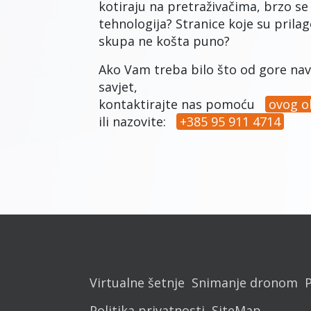
kotiraju na pretraživačima, brzo se 
tehnologija? Stranice koje su pril
skupa ne košta puno?
Ako Vam treba bilo što od gore nav
savjet,
kontaktirajte nas pomoću
ovog o
ili nazovite:
+385 95 911 4714
Virtualne šetnje
Snimanje dronom
P
Politika privatnosti
SiteMap