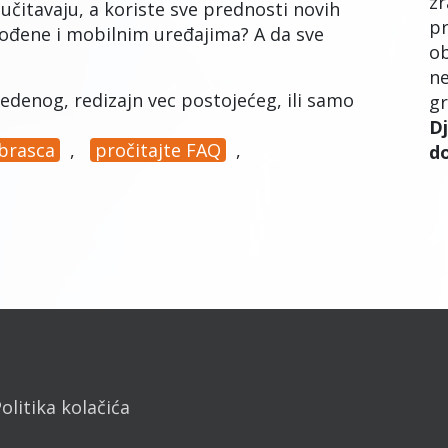
zr
učitavaju, a koriste sve prednosti novih
pr
agođene i mobilnim uređajima? A da sve
ob
ne
edenog, redizajn vec postojećeg, ili samo
gr
Dj
brasca
,
pročitajte FAQ
,
do
olitika kolačića