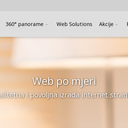
360° panorame
Web Solutions
Akcije
Web po mjeri
alitetna i povoljna izrada internet stran